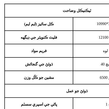
ٽيڪنيڪل وضاحت
10990*
ڪل سائيز (ايم ايم)
فليٽ ڪنويئر جي ڊيگهه
لوه
فريم مواد
يڇ
ڌوئڻ جي گنجائش
مشين جو ڪُل وزن
ڌوئڻ جو عمل
پاڻي جي اسپري سسٽم