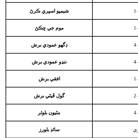
شيمپو اسپري ڪرڻ
موم جي ڇڪڻ
ڊگهو عمودي برش
ننڍو عمودي برش
افقي برش
گول ڦيٿي برش
مٿيون بلوئر
ري
سائڊ بلورز