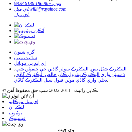
فون:
+86 186 6186 9828
willi@raysince.com
اي ميل:
اي ميل:
گرم شيون
سائيٽ ميپ
اي ايم پي موبائل
اليڪٽرڪ شٽل بس
,
اليڪٽرڪ سولر گاڏين جي چيمپئن شپ
,
5 سيٽن واري اليڪٽرڪ پيٽرول ڪار
,
خالص اليڪٽرڪ گاڏي
,
,
بجلي واري گاڏي موٽر
,
فيول سيل اليڪٽرڪ گاڏي
© ڪاپي رائيٽ - 2011-2022: سڀ حق محفوظ آهن.
اي ميل موڪليو
لنڪڊ ان
يوٽيوب
فيسبوڪ
وي چيٽ