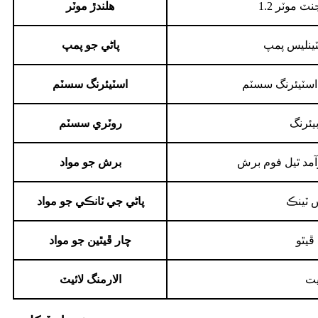
ليجنٽ موٽر
هلندڙ موٽر
ينلیس پمپ
پاڻي جو پمپ
اسٽيئرنگ سسٽم
اسٽيئرنگ سسٽم
بيئرنگ
روٽري سسٽم
آمد ٿيل فوم برش
برش جو مواد
س ٽينڪ
پاڻي جي ٽانڪي جو مواد
 ڦيٿو
چار ڦيٿين جو مواد
ت
الارمنگ لائيٽ