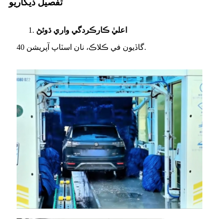
تفصيل ڏيکاريو
اعليٰ ڪارڪردگي واري ڌوئڻ
40 گاڏيون في ڪلاڪ، نان اسٽاپ آپريشن.