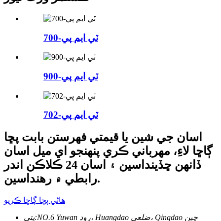
ٽي ايم پي-700
ٽي ايم پي-900
ٽي ايم پي-702
اسان جي شين يا قيمتي فهرستن بابت پڇا
ڳاڇا لاءِ، مهرباني ڪري پنهنجو اي ميل اسان
ڏانهن ڇڏينداسين ۽ اسان 24 ڪلاڪن اندر
رابطي ۾ رهنداسين.
هاڻي پڇا ڳاڇا ڪريو
NO.6 Yuwan روڊ، Huangdao ضلعي، Qingdao چين
پتي: