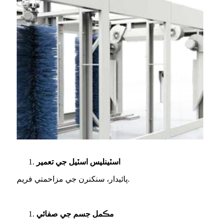
اسٽينلیس اسٽيل جي تعمير
پائيدار، سنکنرن جي مزاحمتي فريم.
مڪمل جسم جي صفائي