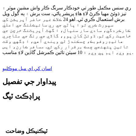
ري سنس مڪمل طور تي خودڪار سرنگ ڪار واش مشين موثر ۽
تيز ڌوئڻ مهيا ڪرڻ لاءِ هاءِ پريشر پاڻي، ست برش ۽ ٻه گول ويل
برش استعمال ڪري ٿي. اهو 24 ڪلاڪ غير حاضر آپريشن کي
سپورٽ ڪري ٿو ۽ پاڻي جي ري سائيڪلنگ جي اعليٰ
ڪارڪردگي، سادي سار سنڀال، ۽ گهٽ آپريٽنگ خرچن جي
خاصيت رکي ٿو. ڌوئڻ کان پوءِ، گاڏي جي رنگ جي مٿاڇري
هائيڊروفوبڪ، چمڪندڙ ٿي ويندي آهي، ۽ ڊگهي وقت
تائين پنهنجي چمڪ برقرار رکي ٿي. مسافر ڪارن، ايس
يو وي، ايم پي وي، ۽ 10 سيٽن تائين ڪمرشل گاڏين لاءِ مناسب.
اسان کي اي ميل موڪليو
پيداوار جي تفصيل
پراڊڪٽ ٽيگ
ٽيڪنيڪل وضاحت