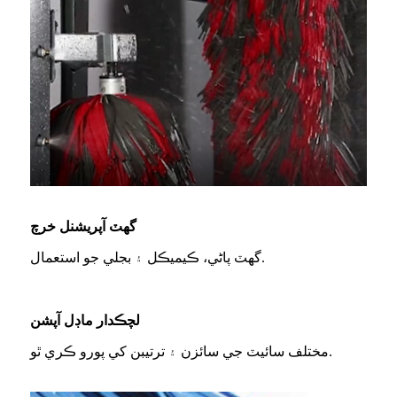
گھٽ آپريشنل خرچ
گھٽ پاڻي، ڪيميڪل ۽ بجلي جو استعمال.
لچڪدار ماڊل آپشن
مختلف سائيٽ جي سائزن ۽ ترتيبن کي پورو ڪري ٿو.