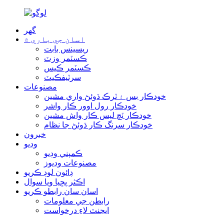
گھر
اسان جي باري ۾
ريسينس بابت
ڪسٽمر وزٽ
ڪسٽمر ڪيس
سرٽيفڪيٽ
مصنوعات
خودڪار بس ۽ ٽرڪ ڌوئڻ واري مشين
خودڪار رول اوور ڪار واشر
خودڪار ٽچ لیس ڪار واش مشين
خودڪار سرنگ ڪار ڌوئڻ جا نظام
خبرون
وڊيو
ڪمپني وڊيو
مصنوعات وڊيوز
ڊائون لوڊ ڪريو
اڪثر پڇيا ويا سوال
اسان سان رابطو ڪريو
رابطن جي معلومات
ايجنٽ لاءِ درخواست