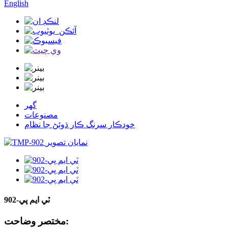
English
گھر
مصنوعات
خودڪار سرنگ ڪار ڌوئڻ جا نظام
ٽي ايم پي-902
مختصر وضاحت: