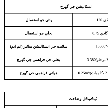
انسٽاليشن جي گهرج
اڏي
پاڻي جو استعمال
 گاڏي
بجلي جو استعمال
13600*
سائيٽ جي انسٽاليشن سائيز (ايم ايم)
بجلي جي فراهمي جي گهرج
هوائي فراهمي جي گهرج
ٽيڪنيڪل وضاحت