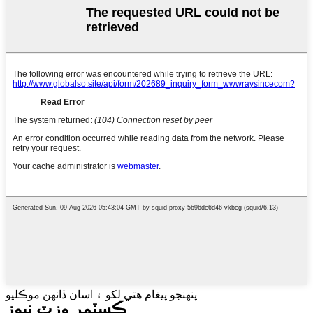
پنهنجو پيغام هتي لکو ۽ اسان ڏانهن موڪليو
ڪسٽمر وزٽ نيوز