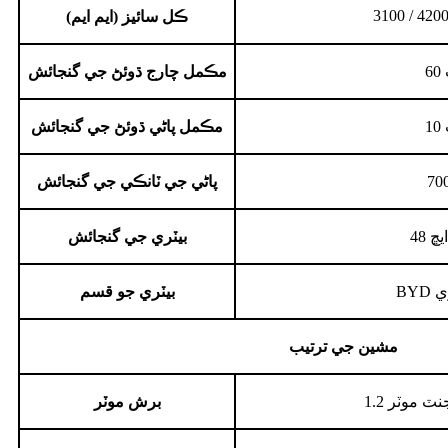
3100 / 420
ڪل سائيز (ايم ايم)
مڪمل چارج ڌوئڻ جي گنجائش
مڪمل پاڻي ڌوئڻ جي گنجائش
پاڻي جي ٽانڪي جي گنجائش
بيٽري جي گنجائش
ري
بيٽري جو قسم
مشين جي ترتيب
ليجنٽ موٽر
برش موٽر