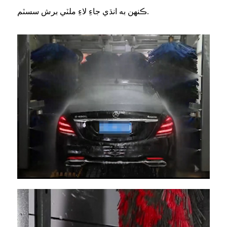
ڪنهن به انڌي جاءِ لاءِ ملٽي برش سسٽم.