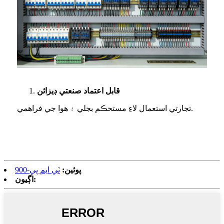
قابل اعتماد صنعتي ڊيزائن
تجارتي استعمال لاءِ مستحڪم بجلي ۽ هوا جي فراهمي.
پوئين:
ٽي ايم پي-900
اڳيون: