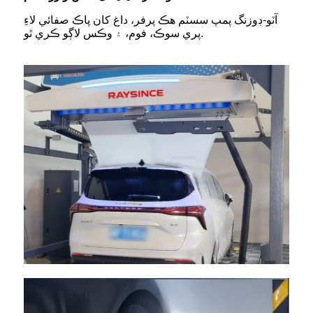
آٽو-ڊوزنگ پمپ سسٽم هڪ پرفر، داغ کان پاڪ صفائي لاءِ
پري سوڪ، فوم، ۽ وڪس لاڳو ڪري ٿو.