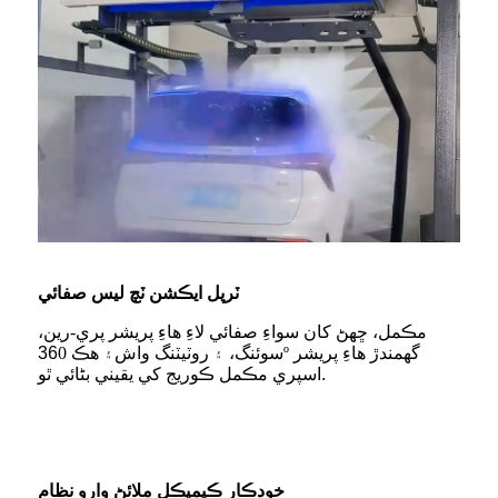
ٽرپل ايڪشن ٽچ لیس صفائي
مڪمل، ڇهڻ کان سواءِ صفائي لاءِ هاءِ پريشر پري-رين،
سوئنگ، ۽ روٽيٽنگ واش
۽ هڪ
0º گھمندڙ هاءِ پريشر
36
.
اسپري مڪمل ڪوريج کي يقيني بڻائي ٿو
خودڪار ڪيميڪل ملائڻ وارو نظام