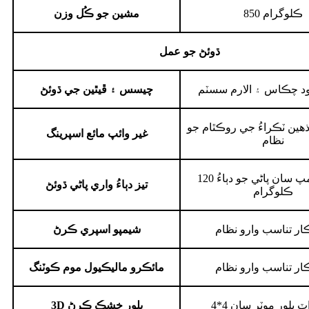
850 ڪلوگرام
مشين جو ڪُل وزن
ڌوئڻ جو عمل
د چڪاس ۽ الارم سسٽم
چيسس ۽ ڦيٿين جي ڌوئڻ
ذهين ٽڪراءُ جي روڪٿام جو
غير وائپ مائع اسپرينگ
نظام
ماسٽن پمپ سان پاڻي جو دٻاءُ 120
تيز دٻاءُ واري پاڻي ڌوئڻ
ڪلوگرام
ر تناسب وارو نظام
شيمپو اسپري ڪرڻ
ر تناسب وارو نظام
مائڪرو ماليڪيول موم ڪوٽنگ
وواٽ بلور موٽر سان
3D بلور خشڪ ڪرڻ