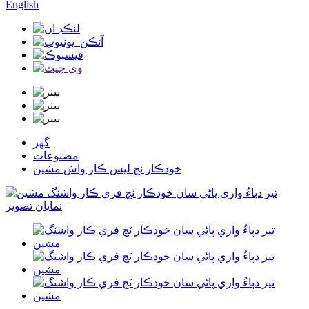
English
گھر
مصنوعات
خودڪار ٽچ لیس ڪار واش مشين