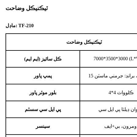
ٽيڪنيڪل وضاحت
ماڊل: TF-210
ٽيڪنيڪل وضاحت
7000*3500*3000 (L
ڪل سائيز (ايم ايم)
، برانڊ: جرمني ماسٽن
پمپ پاور
4*4 ڪلوواٽ
بلور موٽر پاور
وان ڊيلٽا پي ايل سي
پي ايل سي سسٽم
ومرون، بي+ايف
سينسر