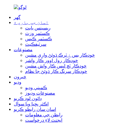
گھر
اسان جي باري ۾
ريسينس بابت
ڪسٽمر وزٽ
ڪسٽمر ڪيس
سرٽيفڪيٽ
مصنوعات
خودڪار بس ۽ ٽرڪ ڌوئڻ واري مشين
خودڪار رول اوور ڪار واشر
خودڪار ٽچ لیس ڪار واش مشين
خودڪار سرنگ ڪار ڌوئڻ جا نظام
خبرون
وڊيو
ڪمپني وڊيو
مصنوعات وڊيوز
ڊائون لوڊ ڪريو
اڪثر پڇيا ويا سوال
اسان سان رابطو ڪريو
رابطن جي معلومات
ايجنٽ لاءِ درخواست