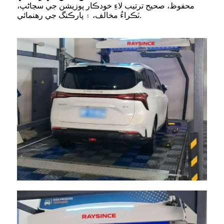
محفوظ، صحيح ترتيب لاءِ خودڪار پوزيشن جي سڃاڻپ،
ٽڪراءُ مخالف، ۽ پارڪنگ جي رهنمائي.