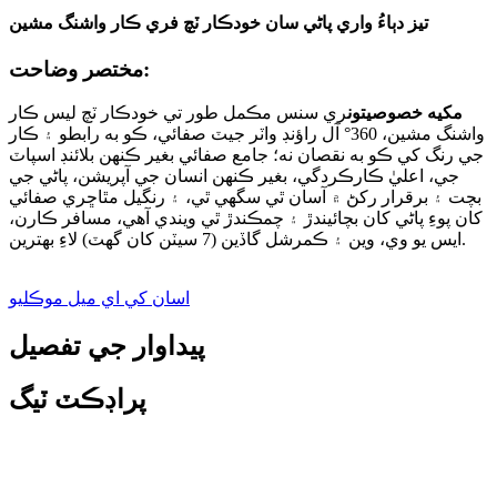
تيز دٻاءُ واري پاڻي سان خودڪار ٽچ فري ڪار واشنگ مشين
مختصر وضاحت:
مکيه خصوصيتون
ري سنس مڪمل طور تي خودڪار ٽچ لیس ڪار
واشنگ مشين، 360° آل راؤنڊ واٽر جيٽ صفائي، ڪو به رابطو ۽ ڪار
جي رنگ کي ڪو به نقصان نه؛ جامع صفائي بغير ڪنهن بلائنڊ اسپاٽ
جي، اعليٰ ڪارڪردگي، بغير ڪنهن انسان جي آپريشن، پاڻي جي
بچت ۽ برقرار رکڻ ۾ آسان ٿي سگهي ٿي، ۽ رنگيل مٿاڇري صفائي
کان پوءِ پاڻي کان بچائيندڙ ۽ چمڪندڙ ٿي ويندي آهي، مسافر ڪارن،
ايس يو وي، وين ۽ ڪمرشل گاڏين (7 سيٽن کان گهٽ) لاءِ بهترين.
اسان کي اي ميل موڪليو
پيداوار جي تفصيل
پراڊڪٽ ٽيگ