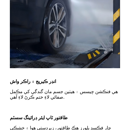
انڊر ڪيريج ۽ راڪر واش
هي فنڪشن چيسس ۽ هيٺين جسم مان گندگي کي مڪمل
صفائي لاءِ ختم ڪرڻ لاءِ آهي.
طاقتور ٽاپ ايئر ڊرائينگ سسٽم
چار فڪسڊ بلورز هڪ طاقتور، زبردستي هوا ۾ خشڪي