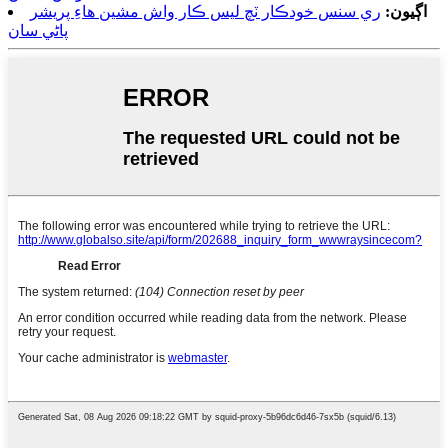
اڳيون:
ري سنس خودڪار ٽچ لیس ڪار واش مشين هاءِ پريشر
پاڻي سان