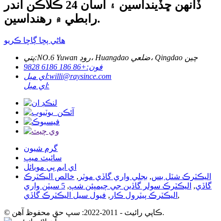
ڏانهن ڇڏينداسين ۽ اسان 24 ڪلاڪن اندر
رابطي ۾ رهنداسين.
هاڻي پڇا ڳاڇا ڪريو
NO.6 Yuwan روڊ، Huangdao ضلعي، Qingdao چين
پتي:
فون:
+86 186 6186 9828
willi@raysince.com
اي ميل:
اي ميل:
گرم شيون
سائيٽ ميپ
اي ايم پي موبائل
اليڪٽرڪ شٽل بس
,
بجلي واري گاڏي موٽر
,
خالص اليڪٽرڪ
گاڏي
,
اليڪٽرڪ سولر گاڏين جي چيمپئن شپ
,
5 سيٽن واري
,
اليڪٽرڪ پيٽرول ڪار
,
فيول سيل اليڪٽرڪ گاڏي
© ڪاپي رائيٽ - 2011-2022: سڀ حق محفوظ آهن.