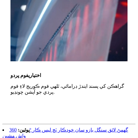
اختياري
فوم پردو
گراهڪن کي پسند ايندڙ ڊرامائي، ٿلهي فوم ڪوريج لاءِ فوم
پردي جو آپشن چونڊيو.
پوئين:
360º گھمڻ لائق سنگل بازو سان خودڪار ٽچ لیس ڪار
واش مشين