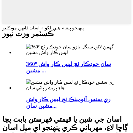
پنهنجو پيغام هتي لکو ۽ اسان ڏانهن موڪليو
ڪسٽمر وزٽ نيوز
360º سان خودڪار ٽچ لیس ڪار واش
مشين ...
ري سنس آٽوميٽڪ ٽچ لیس ڪار واش
مشين سان...
اسان جي شين يا قيمتي فهرستن بابت پڇا
ڳاڇا لاءِ، مهرباني ڪري پنهنجو اي ميل اسان