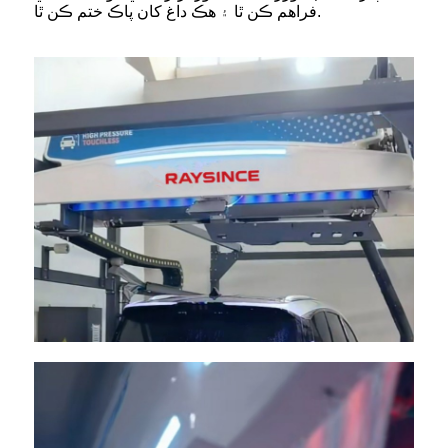
فراهم ڪن ٿا ۽ هڪ داغ کان پاڪ ختم ڪن ٿا.