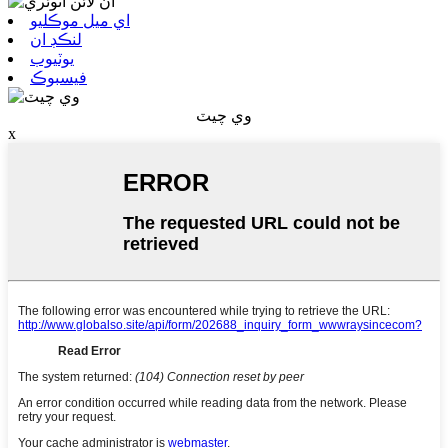
اي ميل موڪليو
لنڪڊ ان
يوٽيوب
فيسبوڪ
وي چيٽ
x