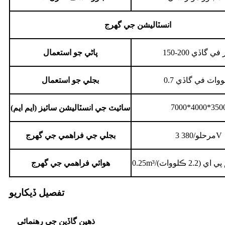
انسٽاليشن جي گهرج
15 ليٽر في گاڏي
پاڻي جو استعمال
 ڪلوواٽ في گاڏي
بجلي جو استعمال
7000*4000*350
سائيٽ جي انسٽاليشن سائيز (ايم ايم)
3 مرحلو/380V
بجلي جي فراهمي جي گهرج
هوائي فراهمي جي گهرج
تفصيل ڏيکاريو
ذهين گاڏين جي رهنمائي